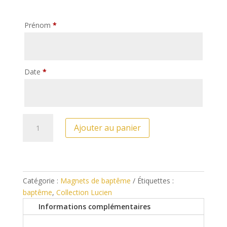
Prénom
*
Date
*
quantité
Ajouter au panier
de
Magnet
de
baptême
personnalisé
Catégorie :
Magnets de baptême
Étiquettes :
-
baptême
,
Collection Lucien
Lucien
Informations complémentaires